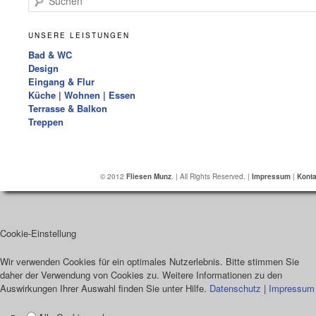
UNSERE LEISTUNGEN
Bad & WC
Design
Eingang & Flur
Küche | Wohnen | Essen
Terrasse & Balkon
Treppen
© 2012
Fliesen Munz
. | All Rights Reserved. |
Impressum
|
Konta
Cookie-Einstellung
Wir verwenden Cookies für ein optimales Nutzerlebnis. Bitte stimmen Sie
daher der Verwendung von Cookies zu. Weitere Informationen zu den
Auswirkungen Ihrer Auswahl finden Sie unter
Hilfe
.
Datenschutz
|
Impressum