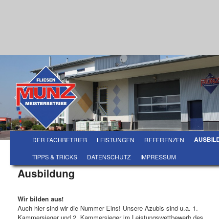
Hauptmenü
Zum Inhalt wechseln
Zum sekundären Inhalt wechseln
AUSBIL
DER FACHBETRIEB
LEISTUNGEN
REFERENZEN
TIPPS & TRICKS
DATENSCHUTZ
IMPRESSUM
Ausbildung
Wir bilden aus!
Auch hier sind wir die Nummer Eins! Unsere Azubis sind u.a. 1.
Kammersieger und 2. Kammersieger im Leistungswettbewerb des