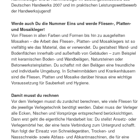
Deutschen Handwerks 2007 und im praktischen Leistungswettbewerb
der Handwerksjugend!
Werde auch Du die Nummer Eins und werde Fliesen-, Platten-
und Mosaikleger!
Von Fliesen in allen Farben und Formen bis hin zu ausgefeilten
Mosaiken – die Arbeit des Fliesen-, Platten- und Mosaiklegers ist so
vielfältig wie das Material, das er verwendet. Du gestaltest Wand- und
Bodenflächen innerhalb und außerhalb von Gebäuden – zum Beispiel
mit keramischen Boden- und Wandbelägen, Natursteinen oder
Betonwerksteinplatten. Du schaffst mit den Belägen eine freundliche
und individuelle Umgebung. In Schwimmbädern und Krankenhäusern
sind die Fliesen, Platten und Mosaike darüber hinaus eine wichtige
Voraussetzung für Sauberkeit und Hygiene.
Damit musst du rechnen
Vor dem Verlegen musst du zunächst berechnen, wie viele Fliesen für
die jeweilige Verlegetechnik benötigt werden. Dabei muss der Verleger
alle Ecken, Nischen und Vorsprünge entsprechend berücksichtigen.
Dann erst geht die eigentliche Handarbeit los: Du stellst Ansetz- oder
Verlegemörtel her, der eine feste Verbindung zum Untergrund schafft.
Nun folgt der Einsatz von Schneidegeräten, Trocken- und
Nassschneide- sowie Abfass- und Abkantmaschinen, die für eine